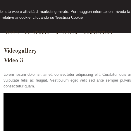
 del sito web e attività di marketing mirate. Per maggiori informazioni, riveda la
 relative ai cookie, cliccando su 'Gestisci Cookie'
HOME
LO STUDIO
ATTIVITÀ
CONTATTACI
Videogallery
Video 3
Lorem ipsum dolor sit amet, consectetur adipiscing elit. Curabitur quis ant
vulputate felis ac feugiat. Vestibulum eget velit sed ante semper pulvina
consectetur quam.