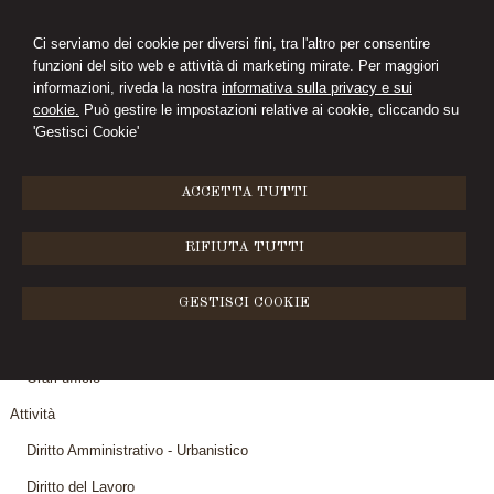
Ci serviamo dei cookie per diversi fini, tra l'altro per consentire
funzioni del sito web e attività di marketing mirate. Per maggiori
CIMINI&FERRARI
informazioni, riveda la nostra
informativa sulla privacy e sui
cookie.
Può gestire le impostazioni relative ai cookie, cliccando su
STUDIO LEGALE
'Gestisci Cookie'
MENU
ACCETTA TUTTI
Sitemap
RIFIUTA TUTTI
Home
GESTISCI COOKIE
Lo Studio
Lo staff
Orari ufficio
Attività
Diritto Amministrativo - Urbanistico
Diritto del Lavoro