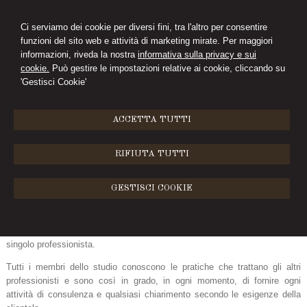
Ci serviamo dei cookie per diversi fini, tra l'altro per consentire
funzioni del sito web e attività di marketing mirate. Per maggiori
CIMINI&FERRARI
informazioni, riveda la nostra
informativa sulla privacy e sui
cookie.
Può gestire le impostazioni relative ai cookie, cliccando su
STUDIO LEGALE
'Gestisci Cookie'
MENU
ACCETTA TUTTI
Lo studio
RIFIUTA TUTTI
Lo Studio Legale, costituito dagli Avvocati Giuseppe Ferrari e Letizia
Cimini, nasce nel 1993 e diventa associazione nell’anno 2003,
GESTISCI COOKIE
avvalendosi della collaborazione stabile di altri professionisti.
Lo Studio è strutturato ed opera essenzialmente sulla base delle
rispettive e specifiche competenze e della capacità ed esperienza di ogni
singolo professionista.
Tutti i membri dello studio conoscono le pratiche che trattano gli altri
professionisti e sono così in grado, in ogni momento, di fornire ogni
attività di consulenza e qualsiasi chiarimento secondo le esigenze della