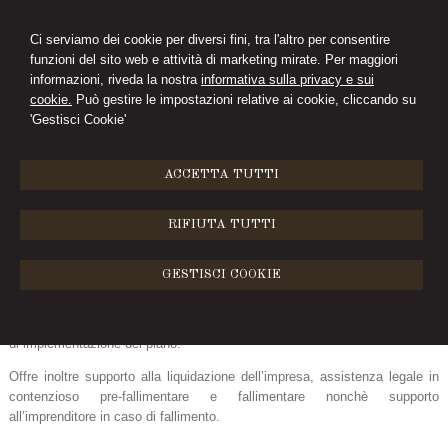
Ci serviamo dei cookie per diversi fini, tra l'altro per consentire
funzioni del sito web e attività di marketing mirate. Per maggiori
CIMINI&FERRARI
informazioni, riveda la nostra
informativa sulla privacy e sui
cookie.
Può gestire le impostazioni relative ai cookie, cliccando su
STUDIO LEGALE
'Gestisci Cookie'
MENU
ACCETTA TUTTI
Diritto Fallimentare
RIFIUTA TUTTI
Lo Studio offre alle piccole e medie imprese consulenza nella
elaborazione di piani aziendali di risanamento, negoziazione
GESTISCI COOKIE
dell’esposizione debitoria con i principali creditori, assistenza nell’accesso
a procedure di concordato preventivo dalla redazione del piano
concordatario e del ricorso per l’ammissione sino alla fase post-omologa
di implementazione del piano.
Offre inoltre supporto alla liquidazione dell’impresa, assistenza legale in
contenzioso pre-fallimentare e fallimentare nonchè supporto
all’imprenditore in caso di fallimento.