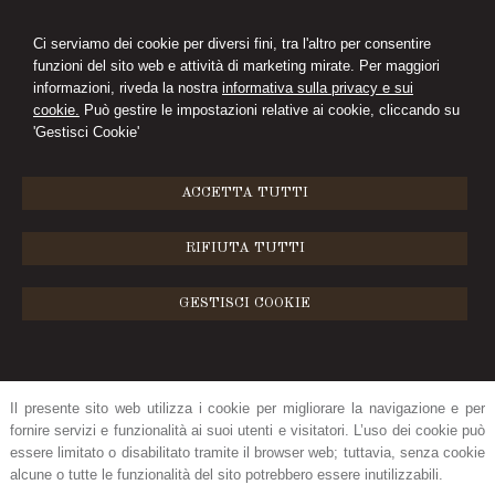
Ci serviamo dei cookie per diversi fini, tra l'altro per consentire
funzioni del sito web e attività di marketing mirate. Per maggiori
CIMINI&FERRARI
informazioni, riveda la nostra
informativa sulla privacy e sui
cookie.
Può gestire le impostazioni relative ai cookie, cliccando su
STUDIO LEGALE
'Gestisci Cookie'
MENU
ACCETTA TUTTI
Cookie Policy
RIFIUTA TUTTI
Cosa sono i cookie e come li usiamo
GESTISCI COOKIE
Un “
cookie”
è un file di testo che viene memorizzato su computer, tablet,
telefoni cellulari e su qualunque dispositivo utilizzato per navigare in
Internet, dove viene memorizzato per essere poi ritrasmesso agli stessi
siti alla successiva visita dello stesso utente.
Il presente sito web utilizza i cookie per migliorare la navigazione e per
fornire servizi e funzionalità ai suoi utenti e visitatori. L’uso dei cookie può
essere limitato o disabilitato tramite il browser web; tuttavia, senza cookie
alcune o tutte le funzionalità del sito potrebbero essere inutilizzabili.