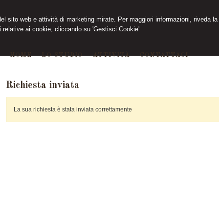
 del sito web e attività di marketing mirate. Per maggiori informazioni, riveda la
 relative ai cookie, cliccando su 'Gestisci Cookie'
HOME
LO STUDIO
ATTIVITÀ
CONTATTACI
Richiesta inviata
La sua richiesta è stata inviata correttamente