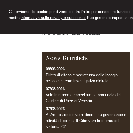
Ci serviamo dei cookie per diversi fini, tra l'altro per consentire funzioni
nostra
informativa sulla privacy e sui cookie.
Può gestire le impostazioni
CIMINI&FERRARI
STUDIO LEGALE
News Giuridiche
08/08/2026
Diritto di difesa e segretezza delle indagini
nell'ecosistema investigativo digitale
07/08/2026
Volo in ritardo o cancellato: la pronuncia del
Giudice di Pace di Venezia
07/08/2026
AI Act: ok definitivo ai decreti su governance e
attività di polizia. Il Cdm vara la riforma del
sistema 231