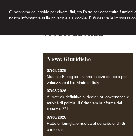
Ci serviamo dei cookie per diversi fini, tra l'altro per consentire funzioni
nostra
informativa sulla privacy e sui cookie.
Può gestire le impostazioni
CIMINI&FERRARI
STUDIO LEGALE
News Giuridiche
07/08/2026
Marchio Biologico Italiano: nuovo simbolo per
valorizzare il bio Made in Italy
07/08/2026
AI Act: ok definitivo ai decreti su governance e
attività di polizia. Il Cdm vara la riforma del
sistema 231
07/08/2026
Patto di famiglia e riserva al donante di diritti
particolari