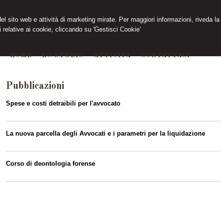
 del sito web e attività di marketing mirate. Per maggiori informazioni, riveda la
 relative ai cookie, cliccando su 'Gestisci Cookie'
HOME
LO STUDIO
ATTIVITÀ
CONTATTACI
Pubblicazioni
Spese e costi detraibili per l'avvocato
La nuova parcella degli Avvocati e i parametri per la liquidazione
Corso di deontologia forense