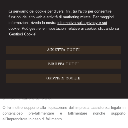
Ci serviamo dei cookie per diversi fini, tra l'altro per consentire
funzioni del sito web e attività di marketing mirate. Per maggiori
CIMINI&FERRARI
informazioni, riveda la nostra
informativa sulla privacy e sui
cookie.
Può gestire le impostazioni relative ai cookie, cliccando su
STUDIO LEGALE
'Gestisci Cookie'
MENU
ACCETTA TUTTI
Diritto Fallimentare
RIFIUTA TUTTI
Lo Studio offre alle piccole e medie imprese consulenza nella
elaborazione di piani aziendali di risanamento, negoziazione
GESTISCI COOKIE
dell’esposizione debitoria con i principali creditori, assistenza nell’accesso
a procedure di concordato preventivo dalla redazione del piano
concordatario e del ricorso per l’ammissione sino alla fase post-omologa
di implementazione del piano.
Offre inoltre supporto alla liquidazione dell’impresa, assistenza legale in
contenzioso pre-fallimentare e fallimentare nonchè supporto
all’imprenditore in caso di fallimento.